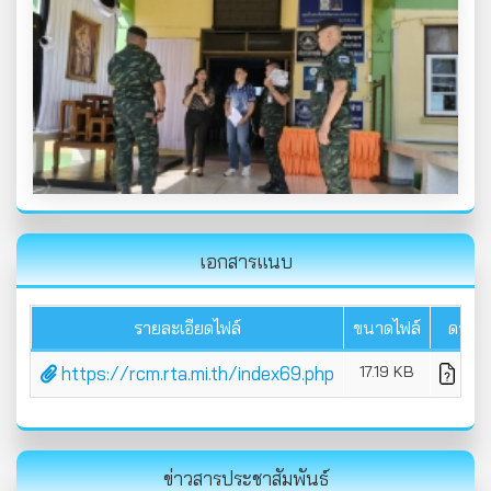
เอกสารแนบ
รายละเอียดไฟล์
ขนาดไฟล์
ดาวน
https://rcm.rta.mi.th/index69.php
17.19 KB
ดาวน
ข่าวสารประชาสัมพันธ์