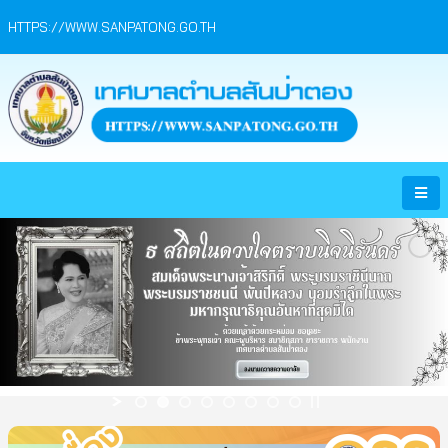
HTTPS://WWW.SANPATONG.GO.TH