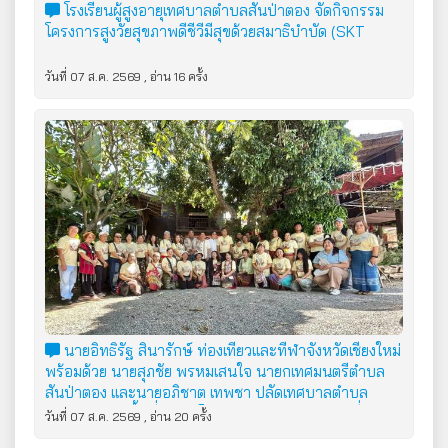
โรงเรียนผู้สูงอายุเทศบาลตำบลสันป่าตอง จัดกิจกรรม
โครงการสูงวัยสุขภาพดีชีวีมีสุขด้วยสมาธิบำบัด (SKT
วันที่ 07 ส.ค. 2569 , อ่าน 16 ครั้ง
นายอิทธิรัฐ สินารักษ์ ท่องเที่ยวและทีฬาจังหวัดเชียงใหม่
พร้อมด้วย นายสุภชัย พรหมเสนใจ นายกเทศมนตรีตำบล
สันป่าตอง และนายอภิชาต เทพชา ปลัดเทศบาลตำบล
สันป่าตอง ลงพื้นที่ดำเนินโครงการต่อยอดการท่องเที่ยว
วันที่ 07 ส.ค. 2569 , อ่าน 20 ครั้ง
โดยชุมชนกลุ่มชาติพันธุ์