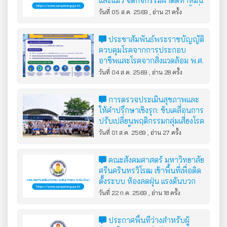
และแมว จัดกิจกรรมผ่าตัดทำหมัน
แมวเพศเมียประจำปี 2569 ครั้งที่
วันที่ 05 ส.ค. 2569 , อ่าน 21 ครั้ง
2
ประชาสัมพันธ์พระราชบัญญัติ
ควบคุมโรคจากการประกอบ
อาชีพและโรคจากสิ่งแวดล้อม พ.ศ.
2562
วันที่ 04 ส.ค. 2569 , อ่าน 28 ครั้ง
การตรวจประเมินสุขภาพและ
ให้คำปรึกษาเชิงรุก: ขับเคลื่อนการ
ปรับเปลี่ยนพฤติกรรมกลุ่มเสี่ยงโรค
ไม่ติดต่อเรื้อรัง (NCDs)
วันที่ 01 ส.ค. 2569 , อ่าน 27 ครั้ง
คณะสังคมศาสตร์ มหาวิทยาลัย
ศรีนครินทรวิโรฒ เข้าพื้นที่เพื่อติด
ตั้งระบบ ห้องลดฝุ่น แรงดันบวก
“DustGirl”
วันที่ 22 ก.ค. 2569 , อ่าน 18 ครั้ง
ประกาศพื้นที่ว่างสำหรับผู้