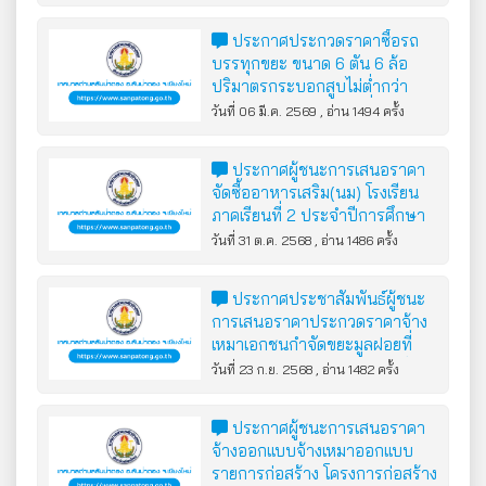
สูงสุดไม่ต่ำกว่า 90 กิโลวัตต์
จำนวน 1 คัน ด้วยวิธีประกวดราคา
ประกาศประกวดราคาซื้อรถ
อิเล็กทรอนิกส์ (e-bidding)
บรรทุกขยะ ขนาด 6 ตัน 6 ล้อ
ปริมาตรกระบอกสูบไม่ต่ำกว่า
6,000 ซีซี หรือกำลังเครื่องยนต์
วันที่ 06 มี.ค. 2569 , อ่าน 1494 ครั้ง
สูงสุดไม่ต่ำกว่า 170 กิโลวัตต์ แบบ
อัดท้าย จำนวน 1 คัน ด้วยวิธี
ประกาศผู้ชนะการเสนอราคา
ประกวดราคาอิเล็กทรอนิกส์ (e-
จัดซื้ออาหารเสริม(นม) โรงเรียน
bidding)
ภาคเรียนที่ 2 ประจำปีการศึกษา
2568 และนมปิดภาคเรียน โดยวิธี
วันที่ 31 ต.ค. 2568 , อ่าน 1486 ครั้ง
เฉพาะเจาะจง
ประกาศประชาสัมพันธ์ผู้ชนะ
การเสนอราคาประกวดราคาจ้าง
เหมาเอกชนกำจัดขยะมูลฝอยที่
เทศบาลตำบลสันป่าตอง จัดเก็บได้
วันที่ 23 ก.ย. 2568 , อ่าน 1482 ครั้ง
นำไปกำจัด ตามปริมาณขยะที่ชั่ง
ได้จริง ประจำปีงบประมาณ พ.ศ.
ประกาศผู้ชนะการเสนอราคา
2569 ด้วยวิธีประกวดราคา
จ้างออกแบบจ้างเหมาออกแบบ
อิเล็กทรอนิกส์ (e-bidding)
รายการก่อสร้าง โครงการก่อสร้าง