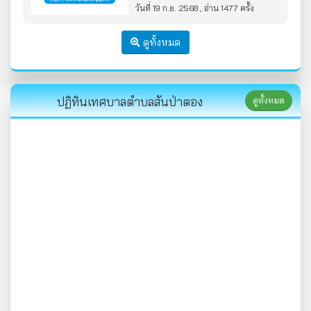
โรงจอดรถ กองช่าง เทศบาลตำบล
วันที่ 19 ก.ย. 2568 , อ่าน 1477 ครั้ง
สันป่าตอง โดยวิธีเฉพาะเจาะจง
ดูทั้งหมด
ปฏิทินเทศบาลตำบลสันป่าตอง
ดูทั้งหมด