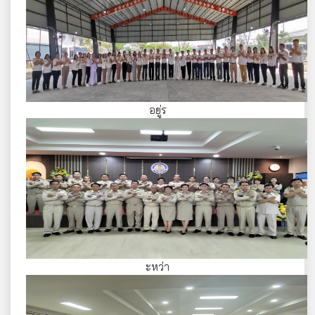
อยู่ร
ะหว่า