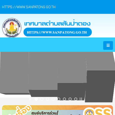
HTTPS://WWW.SANPATONG.GO.TH