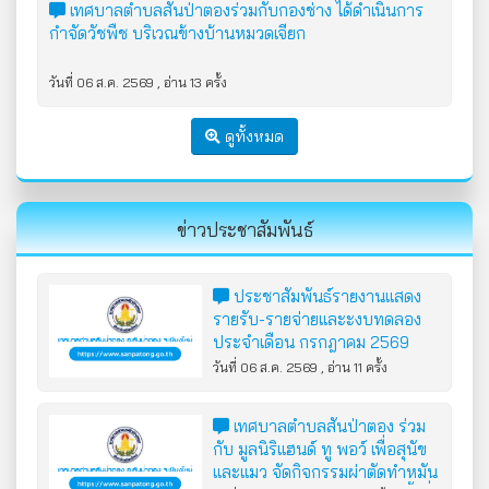
เทศบาลตำบลสันป่าตองร่วมกับกองช่าง ได้ดำเนินการ
กำจัดวัชพืช บริเวณข้างบ้านหมวดเจียก
วันที่ 06 ส.ค. 2569 , อ่าน 13 ครั้ง
ดูทั้งหมด
ข่าวประชาสัมพันธ์
ประชาสัมพันธ์รายงานแสดง
รายรับ-รายจ่ายและะงบทดลอง
ประจำเดือน กรกฎาคม 2569
ปีงบประมาณ พ.ศ.2569
วันที่ 06 ส.ค. 2569 , อ่าน 11 ครั้ง
เทศบาลตำบลสันป่าตอง ร่วม
กับ มูลนิริแฮนด์ ทู พอว์ เพื่อสุนัข
และแมว จัดกิจกรรมผ่าตัดทำหมัน