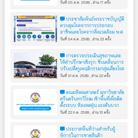
แมวเพศเมียประจำปี 2569 ครั้งที่
วันที่ 05 ส.ค. 2569 , อ่าน 17 ครั้ง
2
ประชาสัมพันธ์พระราชบัญญัติ
ควบคุมโรคจากการประกอบ
อาชีพและโรคจากสิ่งแวดล้อม พ.ศ.
2562
วันที่ 04 ส.ค. 2569 , อ่าน 23 ครั้ง
การตรวจประเมินสุขภาพและ
ให้คำปรึกษาเชิงรุก: ขับเคลื่อนการ
ปรับเปลี่ยนพฤติกรรมกลุ่มเสี่ยงโรค
ไม่ติดต่อเรื้อรัง (NCDs)
วันที่ 01 ส.ค. 2569 , อ่าน 22 ครั้ง
คณะสังคมศาสตร์ มหาวิทยาลัย
ศรีนครินทรวิโรฒ เข้าพื้นที่เพื่อติด
ตั้งระบบ ห้องลดฝุ่น แรงดันบวก
“DustGirl”
วันที่ 22 ก.ค. 2569 , อ่าน 13 ครั้ง
ประกาศพื้นที่ว่างสำหรับผู้
พิการในการขายสินค้า