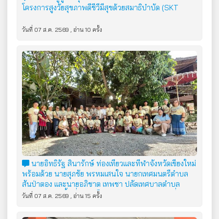
โครงการสูงวัยสุขภาพดีชีวีมีสุขด้วยสมาธิบำบัด (SKT
วันที่ 07 ส.ค. 2569 , อ่าน 10 ครั้ง
นายอิทธิรัฐ สินารักษ์ ท่องเที่ยวและทีฬาจังหวัดเชียงใหม่
พร้อมด้วย นายสุภชัย พรหมเสนใจ นายกเทศมนตรีตำบล
สันป่าตอง และนายอภิชาต เทพชา ปลัดเทศบาลตำบล
สันป่าตอง ลงพื้นที่ดำเนินโครงการต่อยอดการท่องเที่ยว
วันที่ 07 ส.ค. 2569 , อ่าน 15 ครั้ง
โดยชุมชนกลุ่มชาติพันธุ์