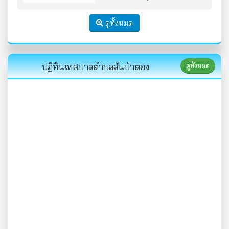
สันป่าตอง โดยวิธีเฉพาะเจาะจง
ดูทั้งหมด
ปฏิทินเทศบาลตำบลสันป่าตอง
ดูทั้งหมด